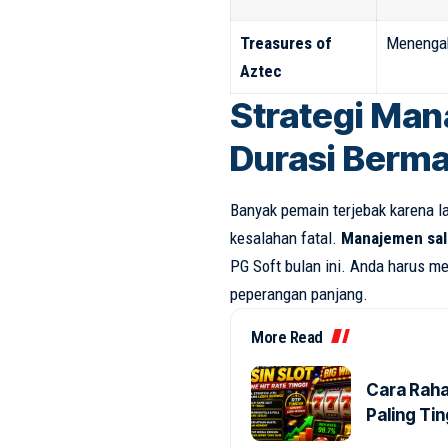
Treasures of
Menenga
Aztec
Strategi Ma
Durasi Berma
Banyak pemain terjebak karena l
kesalahan fatal.
Manajemen sal
PG Soft bulan ini. Anda harus 
peperangan panjang.
More Read
Cara Raha
Paling Tin