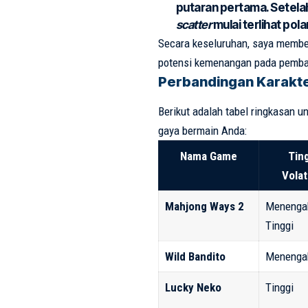
putaran pertama. Setela
scatter
mulai terlihat pola
Secara keseluruhan, saya membe
potensi kemenangan pada pembar
Perbandingan Karakte
Berikut adalah tabel ringkasan
gaya bermain Anda:
Nama Game
Tin
Volat
Mahjong Ways 2
Menenga
Tinggi
Wild Bandito
Menenga
Lucky Neko
Tinggi