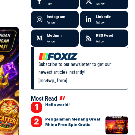
Like
Follow
Instagram
LinkedIn
Follow
Follow
Medium
RSS Feed
Follow
Follow
Subscribe to our newsletter to get our
newest articles instantly!
[mc4wp_form]
Most Read
Hello world!
Pengalaman Menang Great
Rhino Free Spin Gratis