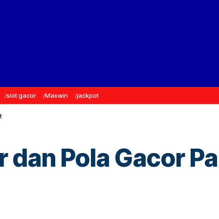
slot gacor
Maxwin
jackpot
t
r dan Pola Gacor P