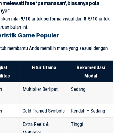
h melewati fase ‘pemanasan’, biasanya pola
nya.”
rikan nilai
9/10
untuk performa visual dan
8.5/10
untuk
uan bulan ini.
ristik Game Populer
 untuk membantu Anda memilih mana yang sesuai dengan
gkat
Fitur Utama
Rekomendasi
ilitas
Modal
h –
Multiplier Berlipat
Sedang
h
Gold Framed Symbols
Rendah – Sedang
Extra Reels &
Tinggi
Multiplier