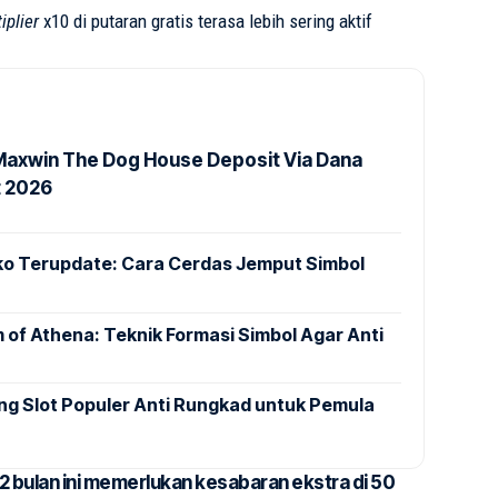
iplier
x10 di putaran gratis terasa lebih sering aktif
Maxwin The Dog House Deposit Via Dana
t 2026
ko Terupdate: Cara Cerdas Jemput Simbol
of Athena: Teknik Formasi Simbol Agar Anti
 Slot Populer Anti Rungkad untuk Pemula
 bulan ini memerlukan kesabaran ekstra di 50