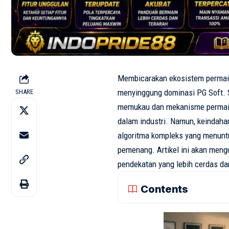
Membicarakan ekosistem permainan
menyinggung dominasi PG Soft. 
SHARE
memukau dan mekanisme permaina
dalam industri. Namun, keindahan
algoritma kompleks yang menunt
pemenang. Artikel ini akan meng
pendekatan yang lebih cerdas dan
Contents