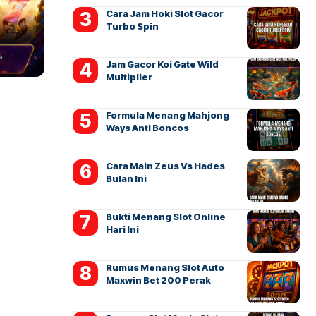
Cara Jam Hoki Slot Gacor
Turbo Spin
Jam Gacor Koi Gate Wild
Multiplier
Formula Menang Mahjong
Ways Anti Boncos
Cara Main Zeus Vs Hades
Bulan Ini
Bukti Menang Slot Online
Hari Ini
Rumus Menang Slot Auto
Maxwin Bet 200 Perak