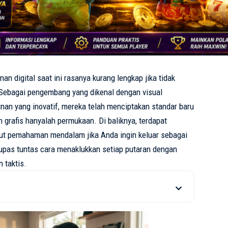
 digital saat ini rasanya kurang lengkap jika tidak
Sebagai pengembang yang dikenal dengan visual
n yang inovatif, mereka telah menciptakan standar baru
 grafis hanyalah permukaan. Di baliknya, terdapat
ut pemahaman mendalam jika Anda ingin keluar sebagai
upas tuntas cara menaklukkan setiap putaran dengan
 taktis.