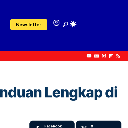
Newsletter
anduan Lengkap di
Facebook
X