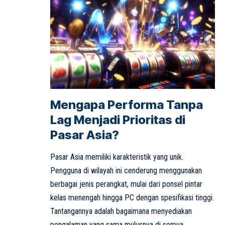
Mengapa Performa Tanpa
Lag Menjadi Prioritas di
Pasar Asia?
Pasar Asia memiliki karakteristik yang unik.
Pengguna di wilayah ini cenderung menggunakan
berbagai jenis perangkat, mulai dari ponsel pintar
kelas menengah hingga PC dengan spesifikasi tinggi.
Tantangannya adalah bagaimana menyediakan
pengalaman yang sama mulusnya di semua