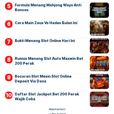
Formula Menang Mahjong Ways Anti
Boncos
Cara Main Zeus Vs Hades Bulan Ini
Bukti Menang Slot Online Hari Ini
Rumus Menang Slot Auto Maxwin Bet
200 Perak
Bocoran Slot Mesin Slot Online
Deposit Via Dana
Daftar Slot Jackpot Bet 200 Perak
Wajib Coba
- Advertisement -