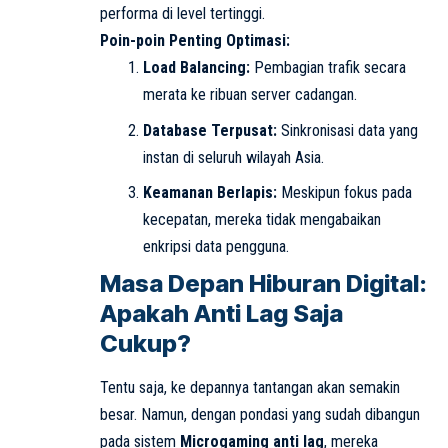
performa di level tertinggi.
Poin-poin Penting Optimasi:
Load Balancing:
Pembagian trafik secara
merata ke ribuan server cadangan.
Database Terpusat:
Sinkronisasi data yang
instan di seluruh wilayah Asia.
Keamanan Berlapis:
Meskipun fokus pada
kecepatan, mereka tidak mengabaikan
enkripsi data pengguna.
Masa Depan Hiburan Digital:
Apakah Anti Lag Saja
Cukup?
Tentu saja, ke depannya tantangan akan semakin
besar. Namun, dengan pondasi yang sudah dibangun
pada sistem
Microgaming anti lag
, mereka