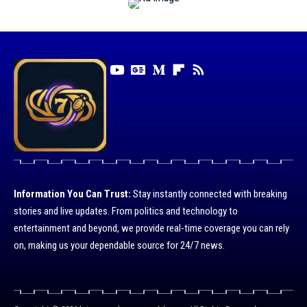
Information You Can Trust:
Stay instantly connected with breaking
stories and live updates. From politics and technology to
entertainment and beyond, we provide real-time coverage you can rely
on, making us your dependable source for 24/7 news.