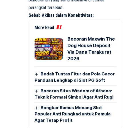
perangkat tersebut.
Sebab Akibat dalam Konektivitas:
More Read
Bocoran Maxwin The
Dog House Deposit
Via Dana Terakurat
2026
Bedah Tuntas Fitur dan Pola Gacor
Panduan Lengkap di Slot PG Soft
Bocoran Situs Wisdom of Athena:
Teknik Formasi Simbol Agar Anti Rugi
Bongkar Rumus Menang Slot
Populer Anti Rungkad untuk Pemula
Agar Tetap Profit