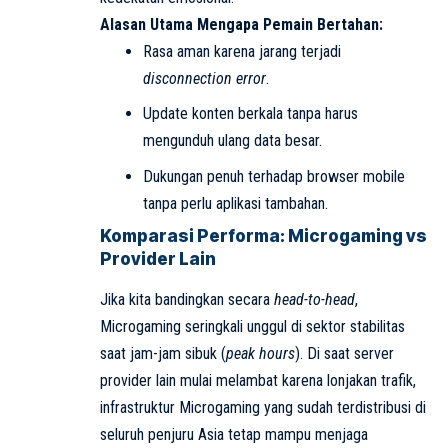
Alasan Utama Mengapa Pemain Bertahan:
Rasa aman karena jarang terjadi
disconnection error
.
Update konten berkala tanpa harus
mengunduh ulang data besar.
Dukungan penuh terhadap browser mobile
tanpa perlu aplikasi tambahan.
Komparasi Performa: Microgaming vs
Provider Lain
Jika kita bandingkan secara
head-to-head
,
Microgaming seringkali unggul di sektor stabilitas
saat jam-jam sibuk (
peak hours
). Di saat server
provider lain mulai melambat karena lonjakan trafik,
infrastruktur Microgaming yang sudah terdistribusi di
seluruh penjuru Asia tetap mampu menjaga