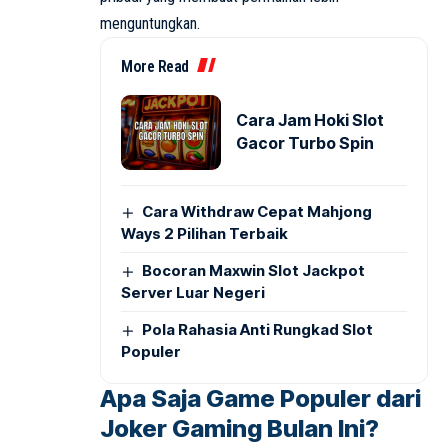
menguntungkan.
More Read
Cara Jam Hoki Slot
Gacor Turbo Spin
Cara Withdraw Cepat Mahjong
Ways 2 Pilihan Terbaik
Bocoran Maxwin Slot Jackpot
Server Luar Negeri
Pola Rahasia Anti Rungkad Slot
Populer
Apa Saja Game Populer dari
Joker Gaming Bulan Ini?