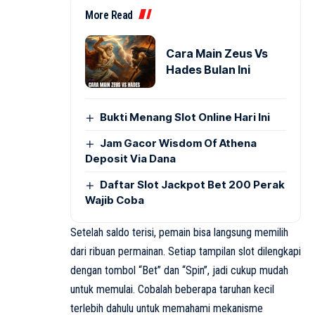
More Read
Cara Main Zeus Vs
Hades Bulan Ini
Bukti Menang Slot Online Hari Ini
Jam Gacor Wisdom Of Athena
Deposit Via Dana
Daftar Slot Jackpot Bet 200 Perak
Wajib Coba
Setelah saldo terisi, pemain bisa langsung memilih
dari ribuan permainan. Setiap tampilan slot dilengkapi
dengan tombol “Bet” dan “Spin”, jadi cukup mudah
untuk memulai. Cobalah beberapa taruhan kecil
terlebih dahulu untuk memahami mekanisme