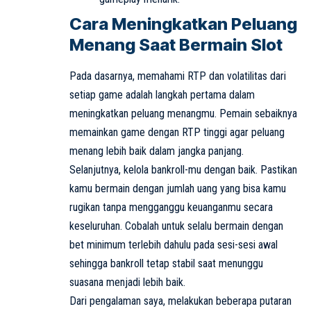
Cara Meningkatkan Peluang
Menang Saat Bermain Slot
Pada dasarnya, memahami RTP dan volatilitas dari
setiap game adalah langkah pertama dalam
meningkatkan peluang menangmu. Pemain sebaiknya
memainkan game dengan RTP tinggi agar peluang
menang lebih baik dalam jangka panjang.
Selanjutnya, kelola bankroll-mu dengan baik. Pastikan
kamu bermain dengan jumlah uang yang bisa kamu
rugikan tanpa mengganggu keuanganmu secara
keseluruhan. Cobalah untuk selalu bermain dengan
bet minimum terlebih dahulu pada sesi-sesi awal
sehingga bankroll tetap stabil saat menunggu
suasana menjadi lebih baik.
Dari pengalaman saya, melakukan beberapa putaran