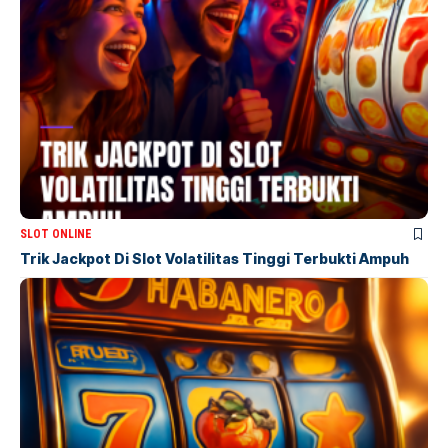
SLOT ONLINE
Trik Jackpot Di Slot Volatilitas Tinggi Terbukti Ampuh