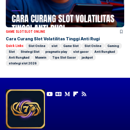
GAME SLOT
SLOT ONLINE
Cara Curang Slot Volatilitas Tinggi Anti Rugi
Quick Links:
Slot Online
slot
Game Slot
Slot Online
Gaming
Slot
Strategi Slot
pragmatic play
slot gacor
Anti Rungkad
Anti Rungkad
Maxwin
Tips Slot Gacor
jackpot
strategi slot 2026